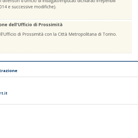
fensori d'ufficio di indagati/imputati dichiarati irreperibili
2014 e successive modifiche).
e dell'Ufficio di Prossimità
ll'Ufficio di Prossimità con la Città Metropolitana di Torino.
trazione
t.it