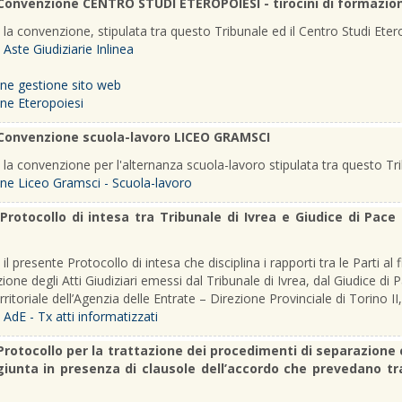
Convenzione CENTRO STUDI ETEROPOIESI - tirocini di formazio
 la convenzione, stipulata tra questo Tribunale ed il Centro Studi Etero
 Aste Giudiziarie Inlinea
ne gestione sito web
ne Eteropoiesi
Convenzione scuola-lavoro LICEO GRAMSCI
a la convenzione per l'alternanza scuola-lavoro stipulata tra questo Tri
ne Liceo Gramsci - Scuola-lavoro
Protocollo di intesa tra Tribunale di Ivrea e Giudice di Pace
 il presente Protocollo di intesa che disciplina i rapporti tra le Parti al 
zione degli Atti Giudiziari emessi dal Tribunale di Ivrea, dal Giudice d
erritoriale dell’Agenzia delle Entrate – Direzione Provinciale di Torino II, 
 AdE - Tx atti informatizzati
Protocollo per la trattazione dei procedimenti di separazione c
iunta in presenza di clausole dell’accordo che prevedano trasf