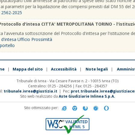
putati/parti civili ammesse al patrocinio a spese dello Stato nonchè ai di
ai parametri per la liquidazione dei compensi previsti dal DM 55 del 
o 2562-2025
Protocollo d'intesa CITTA' METROPOLITANA TORINO - l'istituzion
 l'avvenuta sottoscrizione del Protocollo d'inttesa per l'istituzione de
 d'intesa Ufficio Prossimità
portello
ne
Mappa del sito
Accessibilità
Note legali
Amminis
|
|
|
|
Tribunale di Ivrea - Via Cesare Pavese n. 2 - 10015 Ivrea (TO)
Centralino: 0125 - 284256 | Fax: 0125 - 284357
l:
tribunale.ivrea@giustizia.it
| Pec:
prot.tribunale.ivrea@giustiziacer
Sito web realizzato da
Aste Giudiziarie Inlinea S.p.A.
Sito ottimizzato per: