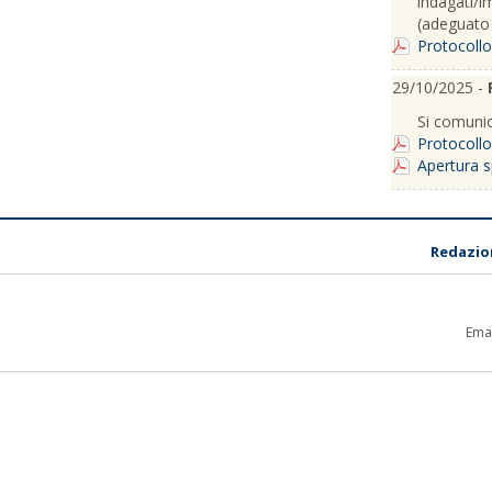
indagati/im
(adeguato 
Protocoll
29/10/2025 -
Si comunica
Protocollo
Apertura s
Redazio
Emai