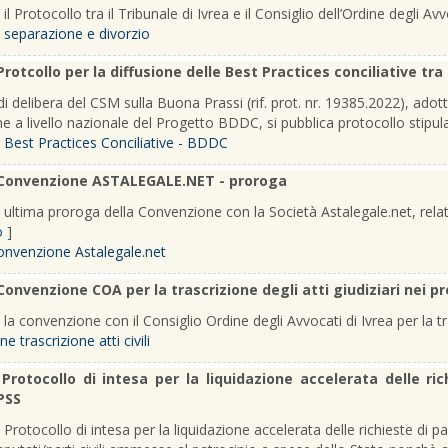
 il Protocollo tra il Tribunale di Ivrea e il Consiglio dell’Ordine degli Av
 separazione e divorzio
Protcollo per la diffusione delle Best Practices conciliative tra
di delibera del CSM sulla Buona Prassi (rif. prot. nr. 19385.2022), adot
 a livello nazionale del Progetto BDDC, si pubblica protocollo stipul
 Best Practices Conciliative - BDDC
Convenzione ASTALEGALE.NET - proroga
a ultima proroga della Convenzione con la Società Astalegale.net, relativ
o
]
onvenzione Astalegale.net
Convenzione COA per la trascrizione degli atti giudiziari nei pr
 la convenzione con il Consiglio Ordine degli Avvocati di Ivrea per la tras
 trascrizione atti civili
-
Protocollo di intesa per la liquidazione accelerata delle r
PSS
a Protocollo di intesa per la liquidazione accelerata delle richieste di 