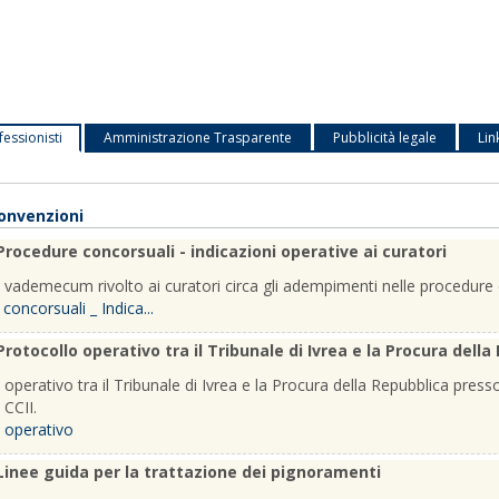
fessionisti
Amministrazione Trasparente
Pubblicità legale
Lin
convenzioni
Procedure concorsuali - indicazioni operative ai curatori
a vademecum rivolto ai curatori circa gli adempimenti nelle procedure c
concorsuali _ Indica...
Protocollo operativo tra il Tribunale di Ivrea e la Procura della
operativo tra il Tribunale di Ivrea e la Procura della Repubblica presso 
 CCII.
 operativo
Linee guida per la trattazione dei pignoramenti