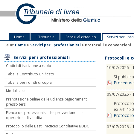
Home
Il Tribunale
Servizi al cittadino
Servizi per i pro
Sei in:
Home
>
Servizi per i professionisti
>
Protocolli e convenzioni
Servizi per i professionisti
Protocolli e 
Codici di iscrizione a ruolo
10/07/2026 -
Tabella Contributo Unificato
Si pubblic
Procedure 
Tabella per i diritti di copia
Modulistica
09/07/2026 -
Prenotazione online delle udienze pignoramenti
Protocollo 
presso terzi
ex art. 130
Elenco dei professionisti che provvedono alle
Protocollo
operazioni di vendita
Protocollo delle Best Practices Conciliative BDDC
03/07/2026 -