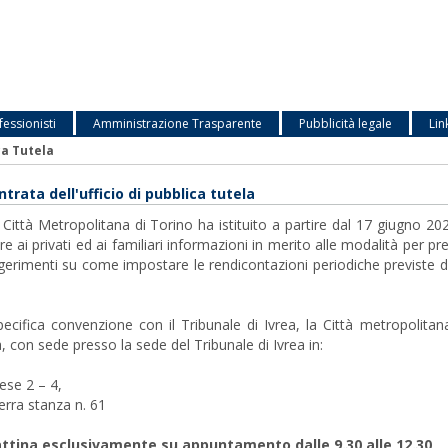
fessionisti
Amministrazione Trasparente
Pubblicità legale
Lin
ca Tutela
trata dell'ufficio di pubblica tutela
 Città Metropolitana di Torino ha istituito a partire dal 17 giugno 20
re ai privati ed ai familiari informazioni in merito alle modalità per 
erimenti su come impostare le rendicontazioni periodiche previste dalla
ecifica convenzione con il Tribunale di Ivrea, la Città metropolitana 
, con sede presso la sede del Tribunale di Ivrea in:
ese 2 – 4,
erra stanza n. 61
ttina esclusivamente su appuntamento dalle 9.30 alle 12.30