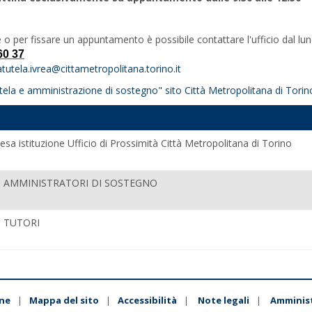
o per fissare un appuntamento è possibile contattare l'ufficio dal luned
60 37
atutela.ivrea@cittametropolitana.torino.it
utela e amministrazione di sostegno" sito Città Metropolitana di Tori
esa istituzione Ufficio di Prossimità Città Metropolitana di Torino
AMMINISTRATORI DI SOSTEGNO
 TUTORI
ne
Mappa del sito
Accessibilità
Note legali
Amminis
|
|
|
|