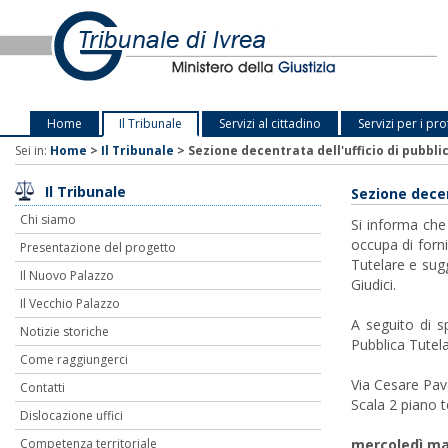
Home
Il Tribunale
Servizi al cittadino
Servizi per i pro
Sei in:
Home
>
Il Tribunale
>
Sezione decentrata dell'ufficio di pubbli
Il Tribunale
Sezione decen
Chi siamo
Si informa che
occupa di forni
Presentazione del progetto
Tutelare e sugg
Il Nuovo Palazzo
Giudici.
Il Vecchio Palazzo
A seguito di sp
Notizie storiche
Pubblica Tutela
Come raggiungerci
Via Cesare Pav
Contatti
Scala 2 piano t
Dislocazione uffici
Competenza territoriale
mercoledì ma