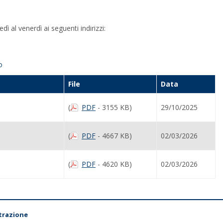
ì al venerdì ai seguenti indirizzi:
no
File
Data
(
PDF
- 3155 KB)
29/10/2025
(
PDF
- 4667 KB)
02/03/2026
(
PDF
- 4620 KB)
02/03/2026
trazione